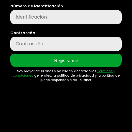
Número de identificación
Contraseña
Registrarme
Soy mayor de 18 años y he leído y aceptado los
Términos y
condiciones
generales, la política de privacidad y la política de
juego responsable de Ecuabet.