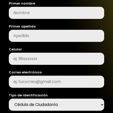
Primer nombre
Primer apellido
Celular
Correo electrónico
Tipo de identificación