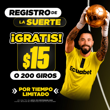
Regístrate en Ecuabet y re