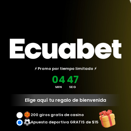
⚡ Promo por tiempo limitado ⚡
04
47
MIN
SEG
Elige aquí tu regalo de bienvenida
Selecciona tu regalo
200 giros gratis de casino
Apuesta deportiva GRATIS de $15